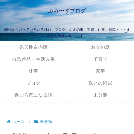
ぶみ〜ずブログ
50代からだっていろいろ挑戦 ブログ、お金の事、主婦、仕事、母親・・・ま
だまだ進化の途中です。
先天性白内障
お金の話
自己啓発・生活改善
子育て
仕事
家事
ブログ
親との同居
近ごろ気になる話
未分類
ホーム
未分類