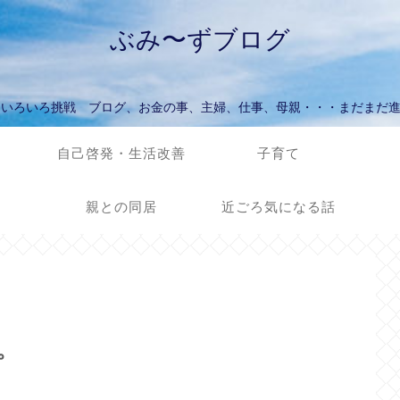
ぶみ〜ずブログ
ていろいろ挑戦 ブログ、お金の事、主婦、仕事、母親・・・まだまだ
自己啓発・生活改善
子育て
親との同居
近ごろ気になる話
。