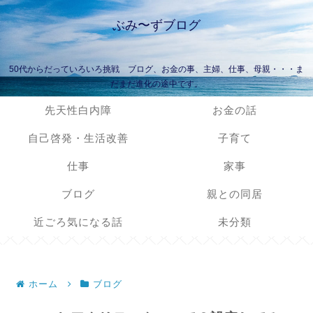
ぶみ〜ずブログ
50代からだっていろいろ挑戦 ブログ、お金の事、主婦、仕事、母親・・・ま
だまだ進化の途中です。
先天性白内障
お金の話
自己啓発・生活改善
子育て
仕事
家事
ブログ
親との同居
近ごろ気になる話
未分類
ホーム
ブログ