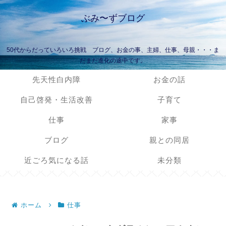
ぶみ〜ずブログ
50代からだっていろいろ挑戦 ブログ、お金の事、主婦、仕事、母親・・・ま
だまだ進化の途中です。
先天性白内障
お金の話
自己啓発・生活改善
子育て
仕事
家事
ブログ
親との同居
近ごろ気になる話
未分類
ホーム
仕事