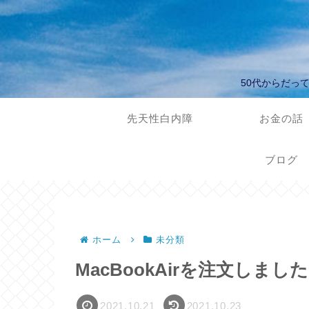
50代からだっ
先天性白内障
お金の話
ブログ
ホーム
未分類
MacBookAirを注文しまし
2021.10.21
2021.10.23