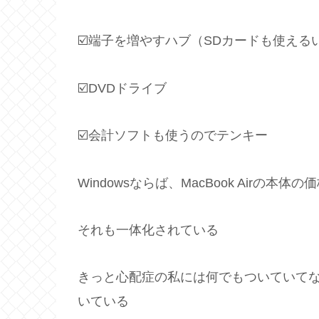
☑️端子を増やすハブ（SDカードも使え
☑️DVDドライブ
☑️会計ソフトも使うのでテンキー
Windowsならば、MacBook Airの
それも一体化されている
きっと心配症の私には何でもついていてなん
いている