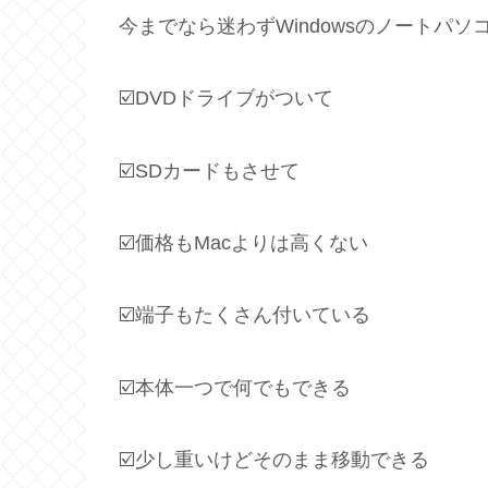
今までなら迷わずWindowsのノートパ
☑️DVDドライブがついて
☑️SDカードもさせて
☑️価格もMacよりは高くない
☑️端子もたくさん付いている
☑️本体一つで何でもできる
☑️少し重いけどそのまま移動できる