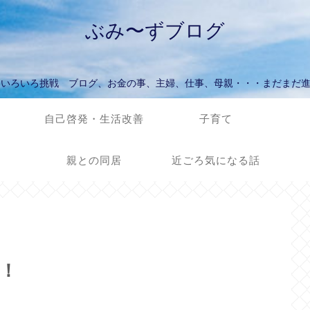
ぶみ〜ずブログ
ていろいろ挑戦 ブログ、お金の事、主婦、仕事、母親・・・まだまだ
自己啓発・生活改善
子育て
親との同居
近ごろ気になる話
た！