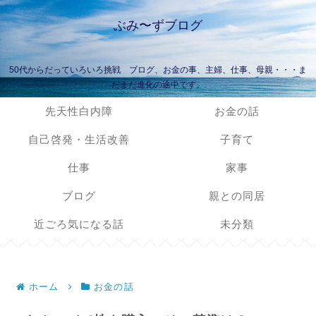
ぶみ〜ずブログ
50代からだっていろいろ挑戦 ブログ、お金の事、主婦、仕事、母親・・・ま
だまだ進化の途中です。
先天性白内障
お金の話
自己啓発・生活改善
子育て
仕事
家事
ブログ
親との同居
近ごろ気になる話
未分類
ホーム
お金の話