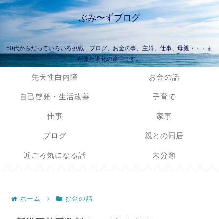
ぶみ〜ずブログ
50代からだっていろいろ挑戦 ブログ、お金の事、主婦、仕事、母親・・・ま
だまだ進化の途中です。
先天性白内障
お金の話
自己啓発・生活改善
子育て
仕事
家事
ブログ
親との同居
近ごろ気になる話
未分類
ホーム
お金の話