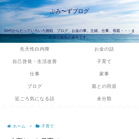
ぶみ〜ずブログ
50代からだっていろいろ挑戦 ブログ、お金の事、主婦、仕事、母親・・・ま
だまだ進化の途中です。
先天性白内障
お金の話
自己啓発・生活改善
子育て
仕事
家事
ブログ
親との同居
近ごろ気になる話
未分類
ホーム
子育て