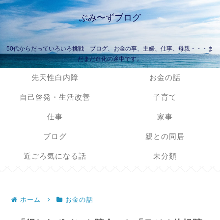
ぶみ〜ずブログ
50代からだっていろいろ挑戦 ブログ、お金の事、主婦、仕事、母親・・・ま
だまだ進化の途中です。
先天性白内障
お金の話
自己啓発・生活改善
子育て
仕事
家事
ブログ
親との同居
近ごろ気になる話
未分類
ホーム
お金の話