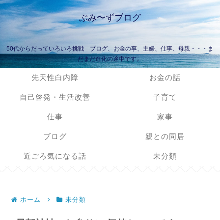
ぶみ〜ずブログ
50代からだっていろいろ挑戦 ブログ、お金の事、主婦、仕事、母親・・・ま
だまだ進化の途中です。
先天性白内障
お金の話
自己啓発・生活改善
子育て
仕事
家事
ブログ
親との同居
近ごろ気になる話
未分類
ホーム
未分類