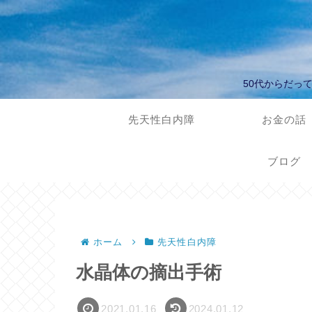
50代からだっ
先天性白内障
お金の話
ブログ
ホーム
先天性白内障
水晶体の摘出手術
2021.01.16
2024.01.12