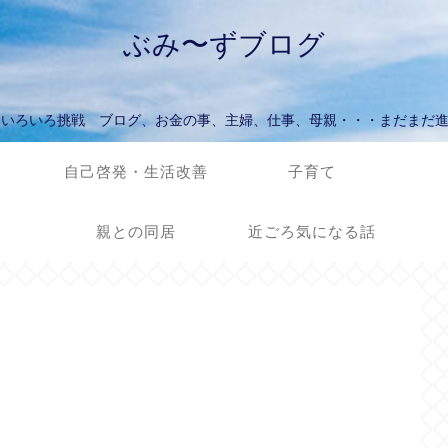
ぶみ〜ずブログ
ていろいろ挑戦 ブログ、お金の事、主婦、仕事、母親・・・まだまだ
自己啓発・生活改善
子育て
親との同居
近ごろ気になる話