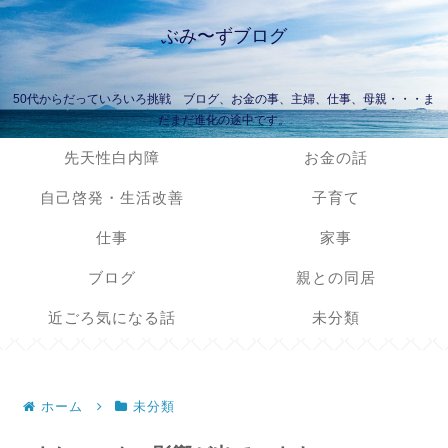
ぶみ〜ずブログ
50代からだっていろいろ挑戦 ブログ、お金の事、主婦、仕事、母親・・・ま
だまだ進化の途中です。
先天性白内障
お金の話
自己啓発・生活改善
子育て
仕事
家事
ブログ
親との同居
近ごろ気になる話
未分類
ホーム
未分類