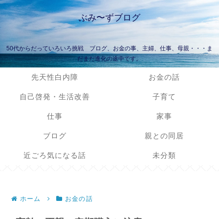
ぶみ〜ずブログ
50代からだっていろいろ挑戦 ブログ、お金の事、主婦、仕事、母親・・・ま
だまだ進化の途中です。
先天性白内障
お金の話
自己啓発・生活改善
子育て
仕事
家事
ブログ
親との同居
近ごろ気になる話
未分類
ホーム
お金の話