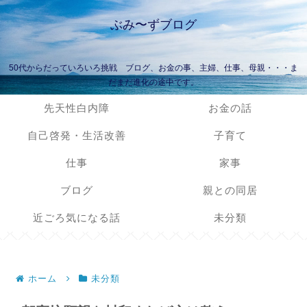
ぶみ〜ずブログ
50代からだっていろいろ挑戦 ブログ、お金の事、主婦、仕事、母親・・・ま
だまだ進化の途中です。
先天性白内障
お金の話
自己啓発・生活改善
子育て
仕事
家事
ブログ
親との同居
近ごろ気になる話
未分類
ホーム
未分類