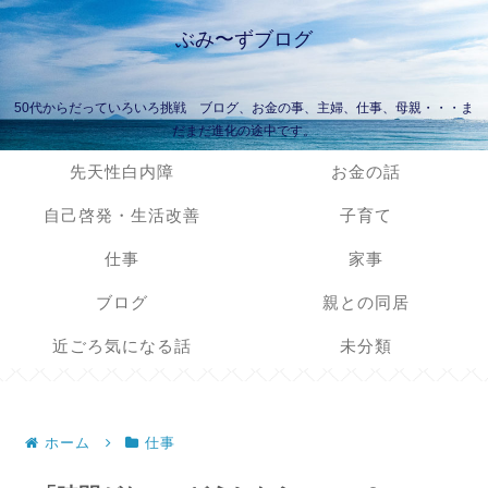
ぶみ〜ずブログ
50代からだっていろいろ挑戦 ブログ、お金の事、主婦、仕事、母親・・・ま
だまだ進化の途中です。
先天性白内障
お金の話
自己啓発・生活改善
子育て
仕事
家事
ブログ
親との同居
近ごろ気になる話
未分類
ホーム
仕事