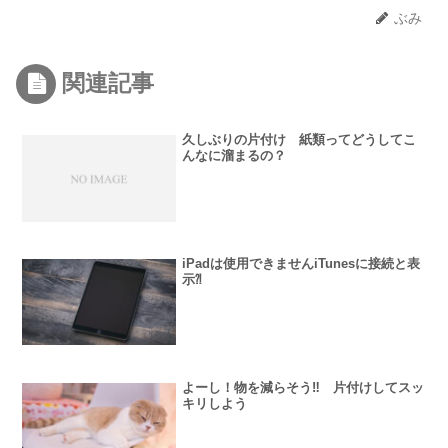
ぶみ
関連記事
久しぶりの片付け 紙類ってどうしてこ
んなに溜まるの？
iPadは使用できませんiTunesに接続と表
示⁈
よーし！物を減らそう‼︎ 片付けしてスッ
キリしよう