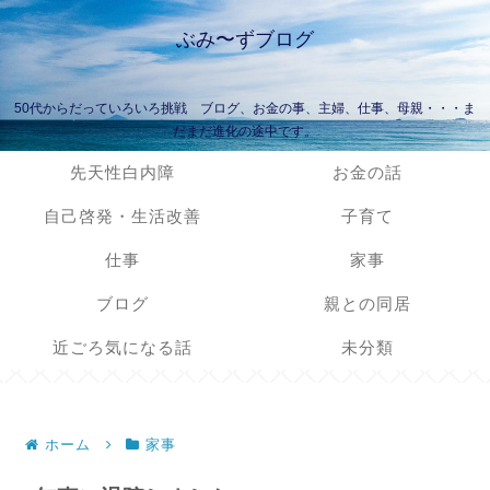
ぶみ〜ずブログ
50代からだっていろいろ挑戦 ブログ、お金の事、主婦、仕事、母親・・・ま
だまだ進化の途中です。
先天性白内障
お金の話
自己啓発・生活改善
子育て
仕事
家事
ブログ
親との同居
近ごろ気になる話
未分類
ホーム
家事