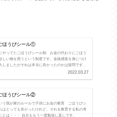
。
。
ごほうびシール①
にやってたごほうびシール制 お金の代わりにごほう
欲しい物を買うという制度です。金銭感覚を身につけ
入しましたがそれは本当に良かったのかは疑問ですが
す。
2022.03.27
ごほうびシール②
いう我が家のルールで子供にお金の教育 ごほうびシ
ムはとっても良かったけれど、それを教育する私の考
たとは・・・ 自分ももう一度勉強し直しです。