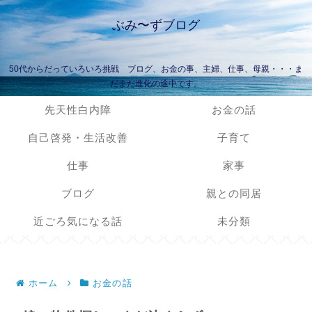
ぶみ〜ずブログ
50代からだっていろいろ挑戦 ブログ、お金の事、主婦、仕事、母親・・・ま
だまだ進化の途中です。
先天性白内障
お金の話
自己啓発・生活改善
子育て
仕事
家事
ブログ
親との同居
近ごろ気になる話
未分類
ホーム
お金の話