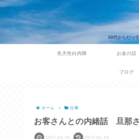
50代からだっ
先天性白内障
お金の話
ブログ
ホーム
仕事
お客さんとの内緒話 旦那
2022.03.18
2022.03.19